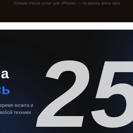
Полный список услуг для «
iPhone
» — по звонку или в чате
2
на
сь
 время визита и
любой техники