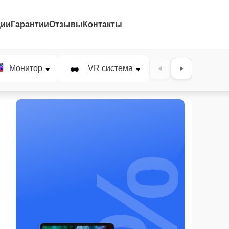
ции
Гарантии
Отзывы
Контакты
Монитор
VR система
Наушники