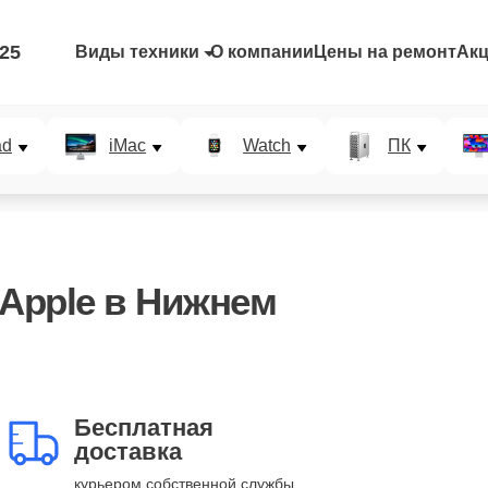
-25
Виды техники
О компании
Цены на ремонт
Ак
ad
iMac
Watch
ПК
Apple в Нижнем
Бесплатная
доставка
курьером собственной службы